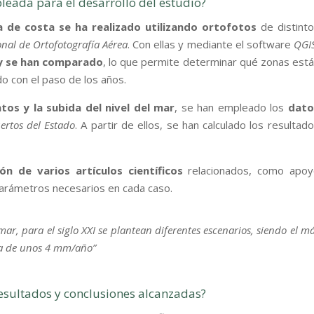
leada para el desarrollo del estudio?
ea de costa se ha realizado utilizando ortofotos
de distint
nal de Ortofotografía Aérea
. Con ellas y mediante el software
QGI
 y se han comparado
, lo que permite determinar qué zonas est
do con el paso de los años.
os y la subida del nivel del mar
, se han empleado los
dato
ertos del Estado
. A partir de ellos, se han calculado los resultad
n de varios artículos científicos
relacionados, como apoy
arámetros necesarios en cada caso.
mar, para el siglo XXI se plantean diferentes escenarios, siendo el m
da de unos 4 mm/año”
resultados y conclusiones alcanzadas?