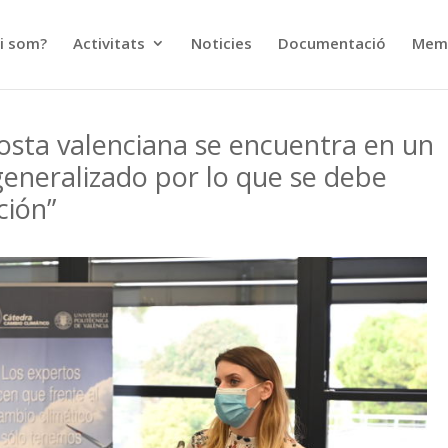
i som?
Activitats
Noticies
Documentació
Memò
costa valenciana se encuentra en un
generalizado por lo que se debe
ción”