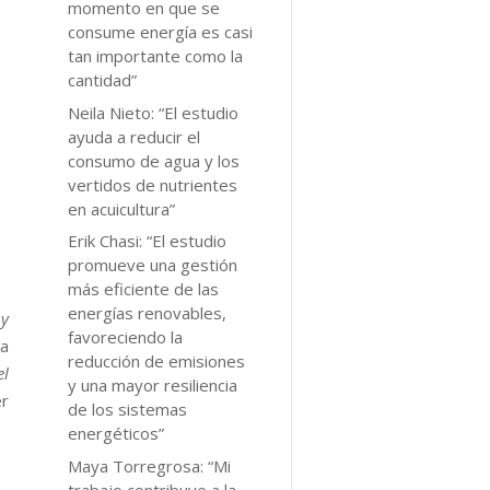
momento en que se
consume energía es casi
tan importante como la
cantidad”
Neila Nieto: “El estudio
ayuda a reducir el
consumo de agua y los
vertidos de nutrientes
en acuicultura”
Erik Chasi: “El estudio
promueve una gestión
más eficiente de las
energías renovables,
 y
favoreciendo la
la
reducción de emisiones
el
y una mayor resiliencia
er
de los sistemas
energéticos”
Maya Torregrosa: “Mi
trabajo contribuye a la