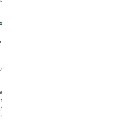
o
l
 y
e
r
ar
or