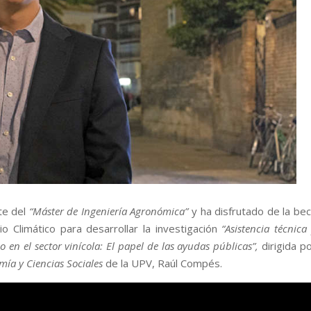
te del
“Máster de Ingeniería Agronómica”
y ha disfrutado de la be
 Climático para desarrollar la investigación
“Asistencia técnica
 en el sector vinícola: El papel de las ayudas públicas”,
dirigida p
ía y Ciencias Sociales
de la UPV, Raúl Compés.