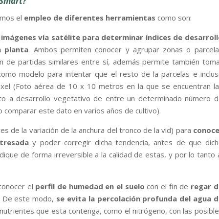
 Smart?
mos el
empleo de diferentes herramientas
como son:
imágenes vía satélite para determinar índices de desarrol
n planta
. Ambos permiten conocer y agrupar zonas o parcela
ión de partidas similares entre sí, además permite también tom
 como modelo para intentar que el resto de la parcelas e inclu
ixel (Foto aérea de 10 x 10 metros en la que se encuentran l
to a desarrollo vegetativo de entre un determinado número 
 comparar este dato en varios años de cultivo).
s de la variación de la anchura del tronco de la vid) para
conoce
stresada
y poder corregir dicha tendencia, antes de que dic
dique de forma irreversible a la calidad de estas, y por lo tanto 
conocer el
perfil de humedad en el suelo
con el fin de
regar d
.
De este modo,
se evita
la percolación profunda del agua d
 nutrientes que esta contenga, como el nitrógeno, con las posibl