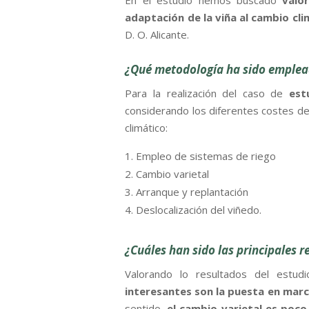
En el estudio hemos buscado
valo
adaptación de la viña al cambio cli
D. O. Alicante.
¿Qué metodología ha sido empleada
Para la realización del caso de
est
considerando los diferentes costes de 
climático:
Empleo de sistemas de riego
Cambio varietal
Arranque y replantación
Deslocalización del viñedo.
¿Cuáles han sido las principales 
Valorando lo resultados del estu
interesantes son la puesta en marc
sentido,
el cambio varietal es poco 