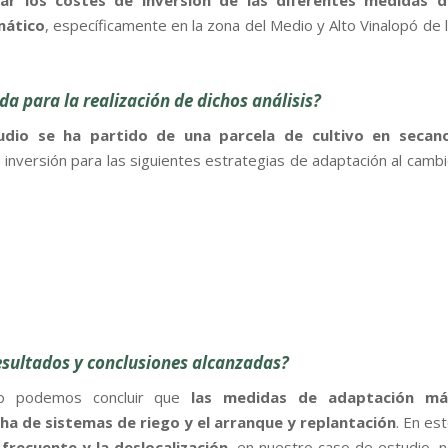
rar los costes de inversión de las diferentes medidas d
mático
, específicamente en la zona del Medio y Alto Vinalopó de 
 para la realización de dichos análisis?
udio se ha partido de una parcela de cultivo en secan
inversión para las siguientes estrategias de adaptación al camb
resultados y conclusiones alcanzadas?
dio podemos concluir que
las medidas de adaptación má
ha de sistemas de riego y el arranque y replantación
. En es
frecuente y la deslocalización
, en nuestro caso de estudio, 