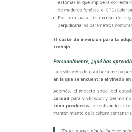
estomas lo que impide la correcta m
de madurez fenólica, el CPE (Color pr
Por otra parte, el exceso de rie
perjudicaría los parámetros nombra
El coste de inversión para la adq
trabajo.
Personalmente, ¿qué has aprendido
La realización de esta beca me ha pe
en la que se encuentra el viñedo en
Además, el impacto social del estu
calidad
para vinificación y del mism
zona productiv
a, incentivando la con
mantenimiento de la cultura centenaria 
“En las nuevas plantaciones se debe