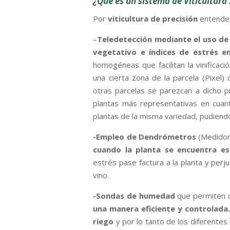
¿Qué es un sistema de Viticultura
Por
viticultura de precisión
entende
–
Teledetección mediante el uso de 
vegetativo e índices de estrés e
homogéneas que facilitan la vinificac
una cierta zona de la parcela (Pixel)
otras parcelas se parezcan a dicho p
plantas más representativas en cuan
plantas de la misma variedad, pudiendo
-Empleo de Dendrómetros
(Medidore
cuando la planta se encuentra e
estrés pase factura a la planta y perju
vino.
-Sondas de humedad
que permiten 
una manera eficiente y controlada
riego
y por lo tanto de los diferentes