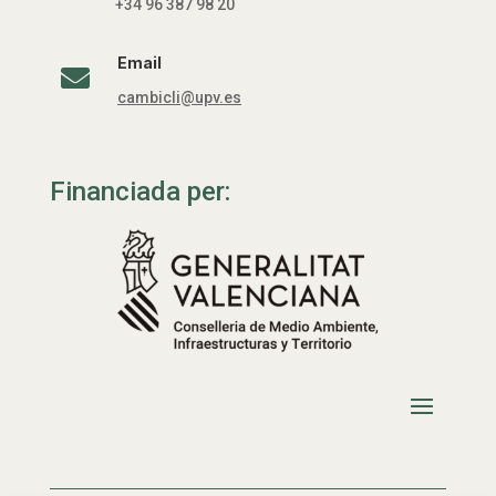
+34 96 387 98 20
Email

cambicli@upv.es
Financiada per: