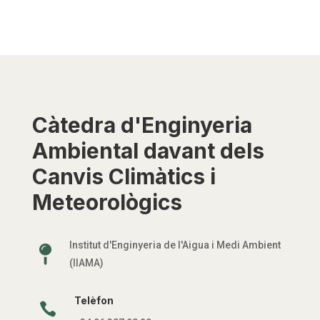
Càtedra d'Enginyeria
Ambiental davant dels
Canvis Climàtics i
Meteorològics
Institut d'Enginyeria de l'Aigua i Medi Ambient

(IIAMA)
Telèfon
