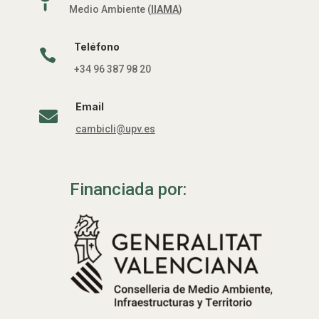

Medio Ambiente (
IIAMA
)
Teléfono

+34 96 387 98 20
Email

cambicli@upv.es
Financiada por: