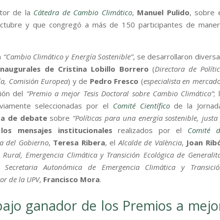
ctor de la
Cátedra de Cambio Climático
,
Manuel Pulido
, sobre 
octubre y que congregó a más de 150 participantes de maner
a
“Cambio Climático y Energía Sostenible”
, se desarrollaron divers
inaugurales de Cristina Lobillo Borrero
(
Directora de Políti
gía, Comisión Europea
) y de
Pedro Fresco
(
especialista en mercad
ción del
“Premio a mejor Tesis Doctoral sobre Cambio Climático”
; 
eviamente seleccionadas por el
Comité Científico
de la Jornada
da de debate
sobre
“Políticas para una energía sostenible, justa
los mensajes institucionales
realizados por el
Comité d
ta del Gobierno
,
Teresa Ribera
, el
Alcalde de València
,
Joan Rib
o Rural, Emergencia Climática y Transición Ecológica de Generalit
la
Secretaria Autonómica de Emergencia Climática y Transici
or de la UPV
,
Francisco Mora
.
bajo ganador de los Premios a mejo