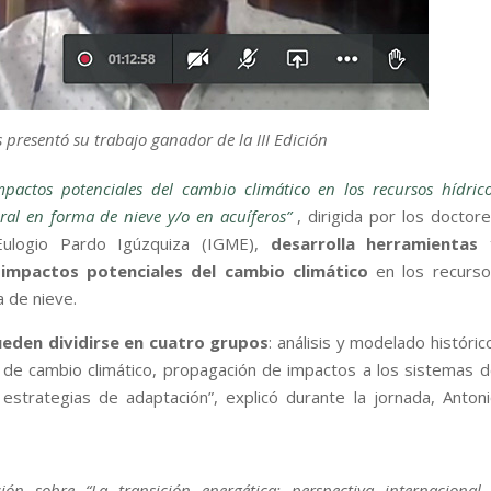
 presentó su trabajo ganador de la III Edición
mpactos potenciales del cambio climático en los recursos hídric
al en forma de nieve y/o en acuíferos”
, dirigida por los doctor
Eulogio Pardo Igúzquiza (IGME),
desarrolla herramientas 
impactos potenciales del cambio climático
en los recurso
 de nieve.
eden dividirse en cuatro grupos
: análisis y modelado históric
 de cambio climático, propagación de impactos a los sistemas 
 estrategias de adaptación”, explicó durante la jornada, Anton
ción sobre “La transición energética: perspectiva internacional