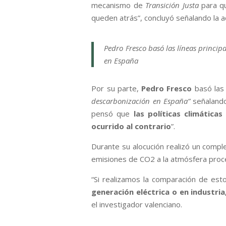
mecanismo de
Transición Justa
para qu
queden atrás”, concluyó señalando la a
Pedro Fresco basó las líneas princip
en España
Por su parte,
Pedro Fresco
basó las 
descarbonización en España”
señalando
pensó que
las políticas climática
ocurrido al contrario
”.
Durante su alocución realizó un comple
emisiones de CO2 a la atmósfera proc
“Si realizamos la comparación de est
generación eléctrica o en industr
el investigador valenciano.