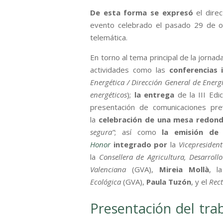
De esta forma se expresó
el dire
evento celebrado el pasado 29 de 
telemática.
En torno al tema principal de la jornad
actividades como las
conferencias 
Energética / Dirección General de Ener
energéticos
);
la entrega
de la III Edi
presentación de comunicaciones pr
la
celebración de una mesa redon
segura”
; así como
la emisión de 
Honor
integrado por
la
Vicepresiden
la
Consellera de Agricultura, Desarroll
Valenciana
(GVA),
Mireia Mollà
, 
Ecológica
(GVA),
Paula Tuzón
, y el
Rect
Presentación del tra