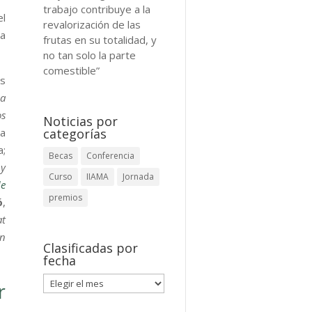
trabajo contribuye a la
el
revalorización de las
a
frutas en su totalidad, y
no tan solo la parte
comestible”
as
ca
os
Noticias por
categorías
la
;
Becas
Conferencia
 y
Curso
IIAMA
Jornada
e
premios
ó
,
at
ón
Clasificadas por
fecha
Clasificadas
r
por
fecha