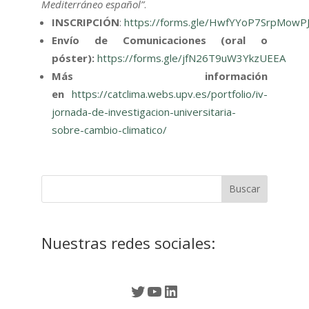
Mediterráneo español”
.
INSCRIPCIÓN
:
https://forms.gle/HwfYYoP7SrpMowP
Envío de Comunicaciones (oral o
póster):
https://forms.gle/jfN26T9uW3YkzUEEA
Más información
en
https://catclima.webs.upv.es/portfolio/iv-
jornada-de-investigacion-universitaria-
sobre-cambio-climatico/
Nuestras redes sociales:
Twitter
YouTube
LinkedIn