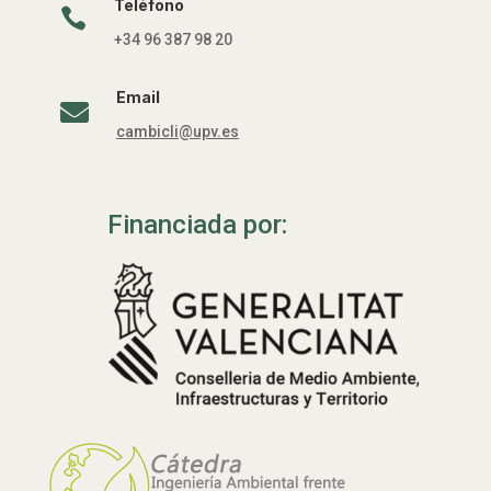
Teléfono

+34 96 387 98 20
Email

cambicli@upv.es
Financiada por: