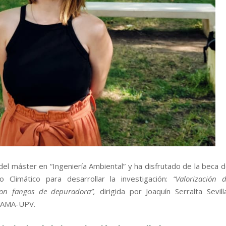
el máster en “Ingeniería Ambiental” y ha disfrutado de la beca 
Climático para desarrollar la investigación:
“Valorización 
 con fangos de depuradora”,
dirigida por Joaquín Serralta Sevill
 IIAMA-UPV.