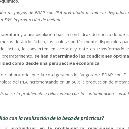
oquímico
.
estión de fangos de EDAR con PLA pretratado permite la degradaci
un 50% la producción de metano”
peratura y a una disolución básica con hidróxido sódico donde 
eros de ácido láctico, los cuales son fácilmente disponibles pa
cido láctico, lo convierten en acetato y este es transformado 
e pretratamiento
, se han determinado las condiciones óptima
ilidad como desde una perspectiva económica.
de laboratorio que la co-digestión de fangos de EDAR con P
mpleta del PLA incrementando en un 50% la producción de metan
dizar en la problemática relacionada con la contaminación causa
do con la realización de la beca de prácticas?
cer y
profundizar en la problemática relacionada con l