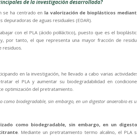
rincipales de la investigación desarrollada?
ión se ha centrado en
la valorización de bioplásticos median
s depuradoras de aguas residuales (EDAR).
ajar con el PLA (ácido poliláctico), puesto que es el bioplásti
, por tanto, el que representa una mayor fracción de resid
e residuos.
ipando en la investigación, he llevado a cabo varias actividade
tratar el PLA y aumentar su biodegradabilidad en condicion
te optimización del pretratamiento.
ado como biodegradable, sin embargo, en un digestor anaerobio es 
erizado como biodegradable, sin embargo, en un digesto
itrante
. Mediante un pretratamiento termo alcalino, el PLA 