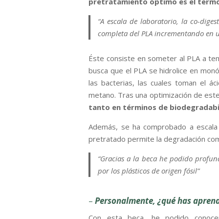
pretratamiento óptimo es el term
“A escala de laboratorio, la co-dig
completa del PLA incrementando en 
Éste consiste en someter al PLA a tem
busca que el PLA se hidrolice en monóm
las bacterias, las cuales toman el á
metano. Tras una optimización de est
tanto en términos de biodegradab
Además, se ha comprobado a escala 
pretratado permite la degradación co
“Gracias a la beca he podido profun
por los plásticos de origen fósil”
–
Personalmente, ¿qué has aprendi
Con esta beca, he podido cono