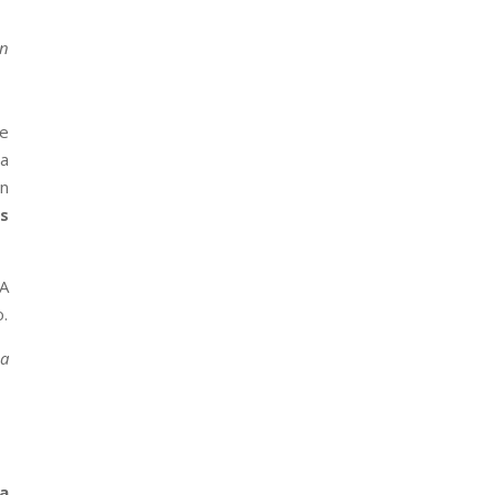
ón
se
ra
en
s
LA
o.
da
a