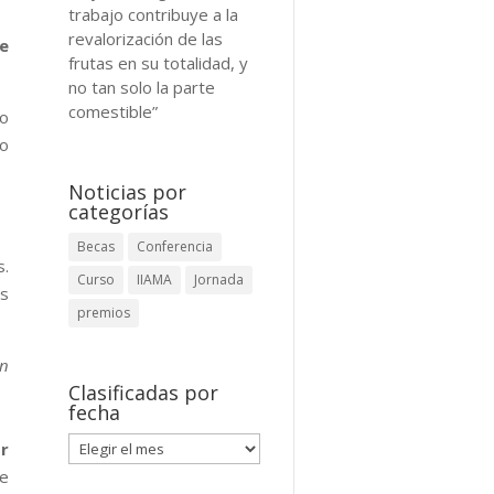
trabajo contribuye a la
revalorización de las
te
frutas en su totalidad, y
no tan solo la parte
comestible”
co
uo
Noticias por
categorías
Becas
Conferencia
s.
Curso
IIAMA
Jornada
es
premios
un
Clasificadas por
fecha
Clasificadas
r
por
se
fecha