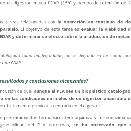
 de un digestor en una EDAR (35ºC y tiempo de retención de 
as tareas relacionadas con
la operación en continuo de do
paralelo
. El objetivo de esta tarea es
evaluar la viabilidad 
e EDAR y determinar su efecto sobre la producción de metan
.
catalogado como biodegradable, no se degrada en las condicion
e una EDAR”
s resultados y conclusiones alcanzadas?
onclusión de que,
aunque el PLA sea un bioplástico catalogad
a en las condiciones normales de un digestor anaerobio d
 pretratamiento previo a su entrada en el digestor.
los pretratamientos termofísico, termoquímico y termoenzimátic
radabilidad del PLA obtenidas
, se ha observado que e