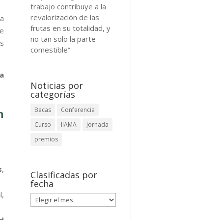
trabajo contribuye a la
revalorización de las
a
frutas en su totalidad, y
de
no tan solo la parte
os
comestible”
da
Noticias por
categorías
Becas
Conferencia
n
Curso
IIAMA
Jornada
premios
s
,
Clasificadas por
fecha
a
l,
Clasificadas
por
fecha