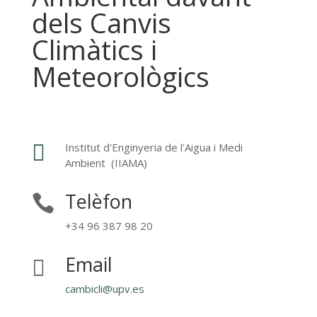
dels Canvis
Climàtics i
Meteorològics

Institut d'Enginyeria de l'Aigua i Medi
Ambient (IIAMA)
Telèfon

+34 96 387 98 20
Email

cambicli@upv.es