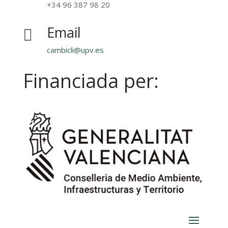
+34 96 387 98 20
Email

cambicli@upv.es
Financiada per: