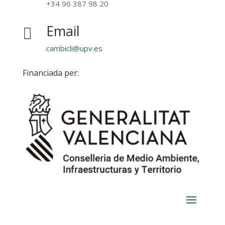
+34 96 387 98 20
Email

cambicli@upv.es
Financiada per: