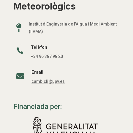
Meteorològics
Institut d'Enginyeria de l'Aigua i Medi Ambient

(IIAMA)
Telèfon

+34 96 387 98 20
Email

cambicli@upv.es
Financiada per: