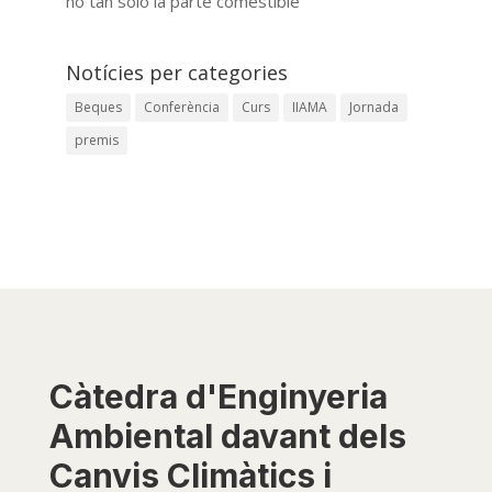
no tan solo la parte comestible”
Notícies per categories
Beques
Conferència
Curs
IIAMA
Jornada
premis
Càtedra d'Enginyeria
Ambiental davant dels
Canvis Climàtics i