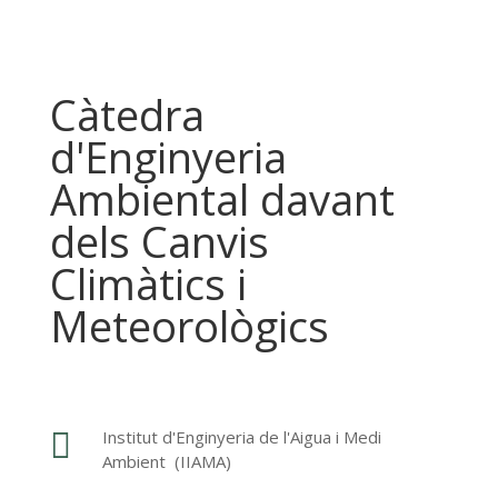
Càtedra
d'Enginyeria
Ambiental davant
dels Canvis
Climàtics i
Meteorològics

Institut d'Enginyeria de l'Aigua i Medi
Ambient (IIAMA)