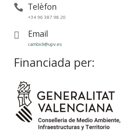
Telèfon

+34 96 387 98 20
Email

cambicli@upv.es
Financiada per: