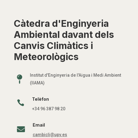
Càtedra d'Enginyeria
Ambiental davant dels
Canvis Climàtics i
Meteorològics
Institut d'Enginyeria de l'Aigua i Medi Ambient

(IIAMA)
Telèfon

+34 96 387 98 20
Email

cambicli@upv.es