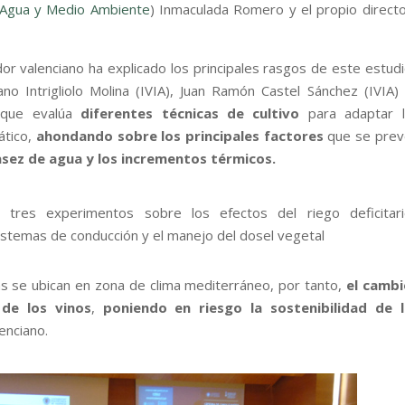
el Agua y Medio Ambiente
) Inmaculada Romero y el propio direct
or valenciano ha explicado los principales rasgos de este estud
ano Intrigliolo Molina (IVIA), Juan Ramón Castel Sánchez (IVIA)
, que evalúa
diferentes técnicas de cultivo
para adaptar l
ático,
ahondando sobre los principales factores
que se pre
sez de agua y los incrementos térmicos.
o tres experimentos sobre los efectos del riego deficitar
 sistemas de conducción y el manejo del dosel vegetal
las se ubican en zona de clima mediterráneo, por tanto,
el cambi
 de los vinos
,
poniendo en riesgo la sostenibilidad de l
lenciano.