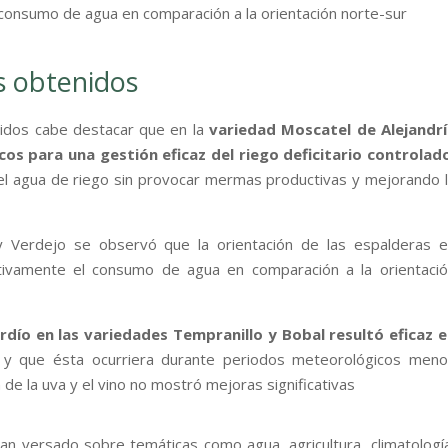
 consumo de agua en comparación a la orientación norte-sur
s obtenidos
enidos cabe destacar que en la
variedad Moscatel de Alejandrí
icos para una gestión eficaz del riego deficitario controlad
el agua de riego sin provocar mermas productivas y mejorando 
y Verdejo se observó que la orientación de las espalderas 
cativamente el consumo de agua en comparación a la orientaci
rdío en las variedades Tempranillo y Bobal resultó eficaz 
y que ésta ocurriera durante periodos meteorológicos meno
 de la uva y el vino no mostró mejoras significativas
an versado sobre temáticas como agua, agricultura, climatologí