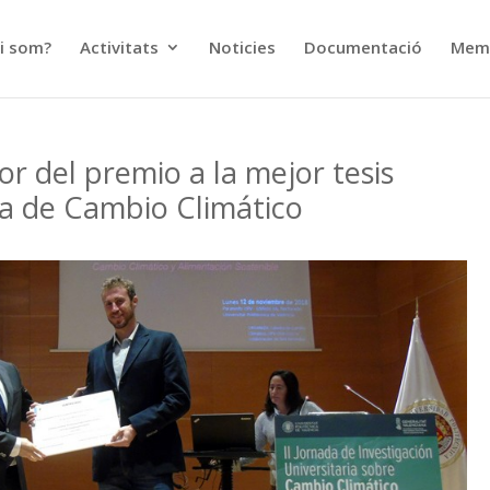
i som?
Activitats
Noticies
Documentació
Memò
r del premio a la mejor tesis
ra de Cambio Climático