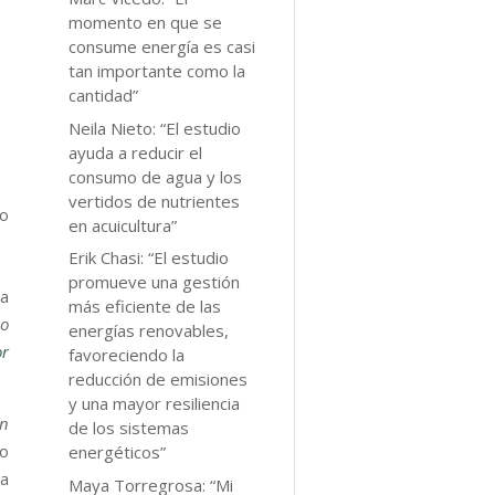
momento en que se
consume energía es casi
tan importante como la
cantidad”
Neila Nieto: “El estudio
ayuda a reducir el
consumo de agua y los
vertidos de nutrientes
io
en acuicultura”
Erik Chasi: “El estudio
promueve una gestión
ha
más eficiente de las
eo
energías renovables,
or
favoreciendo la
reducción de emisiones
y una mayor resiliencia
ón
de los sistemas
o
energéticos”
ra
Maya Torregrosa: “Mi