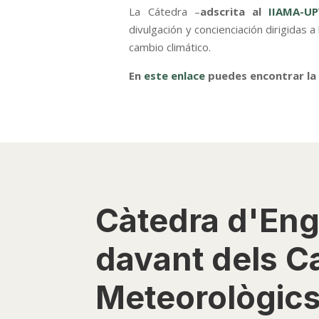
La Cátedra –
adscrita al
IIAMA-U
divulgación y concienciación dirigidas 
cambio climático.
En
este enlace
puedes encontrar la
Càtedra d'Eng
davant dels Ca
Meteorològic