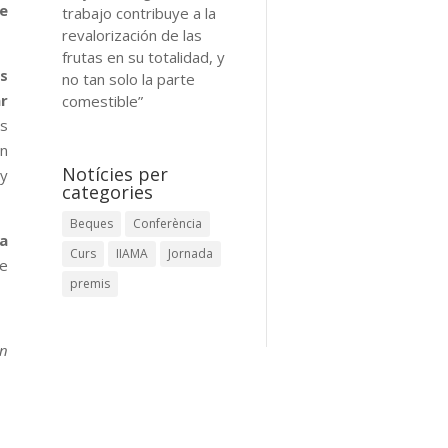
e
trabajo contribuye a la
revalorización de las
frutas en su totalidad, y
s
no tan solo la parte
r
comestible”
ás
on
Notícies per
y
categories
Beques
Conferència
la
Curs
IIAMA
Jornada
ue
premis
en