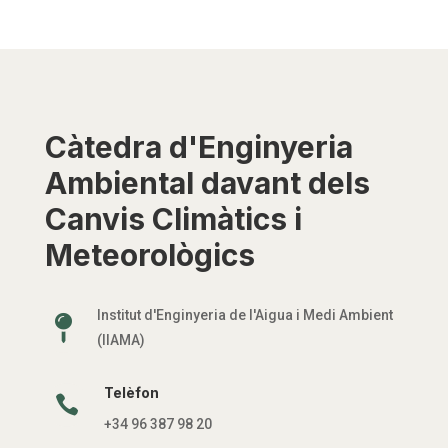
Càtedra d'Enginyeria
Ambiental davant dels
Canvis Climàtics i
Meteorològics
Institut d'Enginyeria de l'Aigua i Medi Ambient

(IIAMA)
Telèfon

+34 96 387 98 20