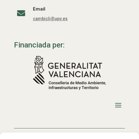
Email

cambicli@upv.es
Financiada per: