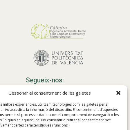
Segueix-nos:
Gestionar el consentiment de les galetes
les millors experiències, utilitzem tecnologies com les galetes per a
i/o accedir a la informació del dispositiu. El consentiment d'aquestes
Web traduïda per
ens permetrà processar dades com el comportament de navegació o les
la IA
ns úniques en aquest lloc. No consentir o retirar el consentiment pot
ivament certes característiques i funcions.