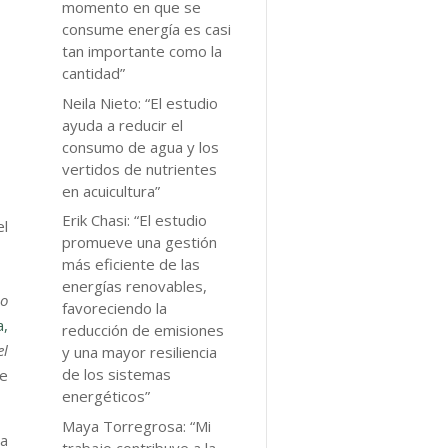
momento en que se
consume energía es casi
tan importante como la
cantidad”
Neila Nieto: “El estudio
ayuda a reducir el
consumo de agua y los
vertidos de nutrientes
en acuicultura”
Erik Chasi: “El estudio
el
promueve una gestión
más eficiente de las
energías renovables,
io
favoreciendo la
a,
reducción de emisiones
l
y una mayor resiliencia
de los sistemas
de
energéticos”
Maya Torregrosa: “Mi
na
trabajo contribuye a la