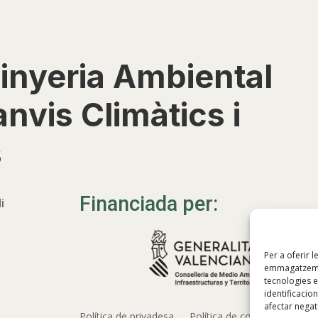
inyeria Ambiental
nvis Climàtics i
s
Financiada per:
i
Per a oferir 
emmagatzemar 
tecnologies 
identificacio
afectar negat
Política de privadesa
Política de cookies