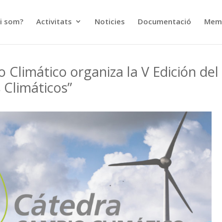
i som?
Activitats
Noticies
Documentació
Memò
Climático organiza la V Edición del
s Climáticos”