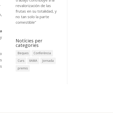
.
revalorización de las
frutas en su totalidad, y
o,
no tan solo la parte
comestible”
a
 y
Notícies per
categories
mo
Beques
Conferència
os
Curs
IIAMA
Jornada
es
premis