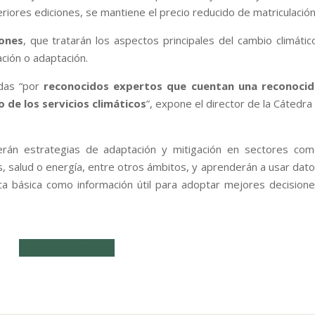
riores ediciones, se mantiene el precio reducido de matriculación
iones
, que tratarán los aspectos principales del cambio climátic
ación o adaptación.
idas “por
reconocidos expertos que cuentan una reconocid
 de los servicios climáticos
”, expone el director de la Cátedra
erán estrategias de adaptación y mitigación en sectores co
s, salud o energía, entre otros ámbitos, y aprenderán a usar dat
ica básica como información útil para adoptar mejores decision
Programa del curso