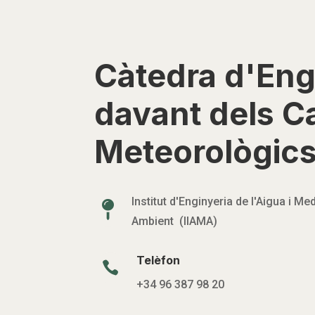
Càtedra d'Eng
davant dels Ca
Meteorològic
Institut d'Enginyeria de l'Aigua i Med

Ambient (IIAMA)
Telèfon

+34 96 387 98 20