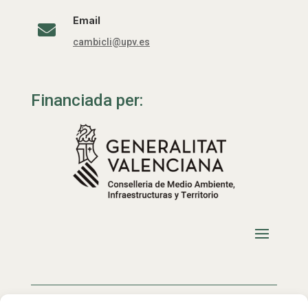
Email

cambicli@upv.es
Financiada per: