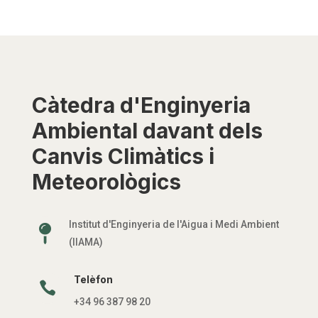
Càtedra d'Enginyeria
Ambiental davant dels
Canvis Climàtics i
Meteorològics
Institut d'Enginyeria de l'Aigua i Medi Ambient

(IIAMA)
Telèfon

+34 96 387 98 20