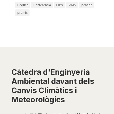
Beques
Conferència
Curs
IIAMA
Jornada
premis
Càtedra d'Enginyeria
Ambiental davant dels
Canvis Climàtics i
Meteorològics