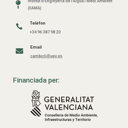
Institut d'Enginyeria de l'Aigua i Medi Ambient

(IIAMA)
Telèfon

+34 96 387 98 20
Email

cambicli@upv.es
Financiada per: