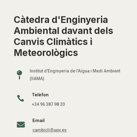
Càtedra d'Enginyeria
Ambiental davant dels
Canvis Climàtics i
Meteorològics
Institut d'Enginyeria de l'Aigua i Medi Ambient

(IIAMA)
Telèfon

+34 96 387 98 20
Email

cambicli@upv.es