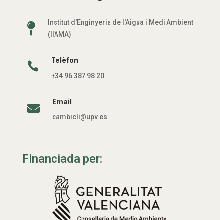
Institut d'Enginyeria de l'Aigua i Medi Ambient

(IIAMA)
Telèfon

+34 96 387 98 20
Email

cambicli@upv.es
Financiada per: