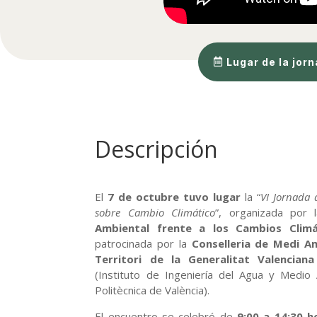
Lugar de la jor
Descripción
El
7 de octubre tuvo lugar
la “
VI Jornada 
sobre Cambio Climático
”, organizada por
Ambiental frente a los Cambios Climá
patrocinada por la
Conselleria de Medi Am
Territori de la Generalitat Valenciana
(Instituto de Ingeniería del Agua y Medio
Politècnica de València).
El encuentro se celebró de
9:00 a 14:30 h