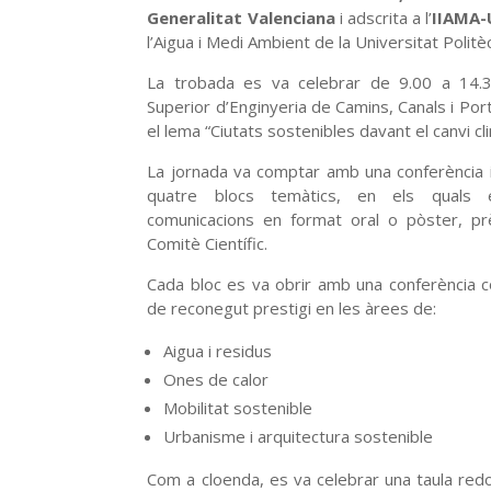
Generalitat Valenciana
i adscrita a l’
IIAMA-
l’Aigua i Medi Ambient de la Universitat Politè
La trobada es va celebrar de 9.00 a 14.3
Superior d’Enginyeria de Camins, Canals i Por
el lema “Ciutats sostenibles davant el canvi cli
La jornada va comptar amb una conferència in
quatre blocs temàtics, en els quals
comunicacions en format oral o pòster, pr
Comitè Científic.
Cada bloc es va obrir amb una conferència c
de reconegut prestigi en les àrees de:
Aigua i residus
Ones de calor
Mobilitat sostenible
Urbanisme i arquitectura sostenible
Com a cloenda, es va celebrar una taula redo