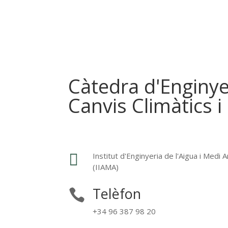
Càtedra d'Enginye
Canvis Climàtics 

Institut d'Enginyeria de l'Aigua i Medi
(IIAMA)
Telèfon

+34 96 387 98 20