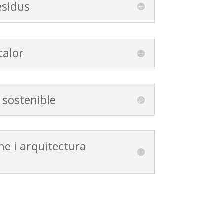
esidus
calor
t sostenible
me i arquitectura