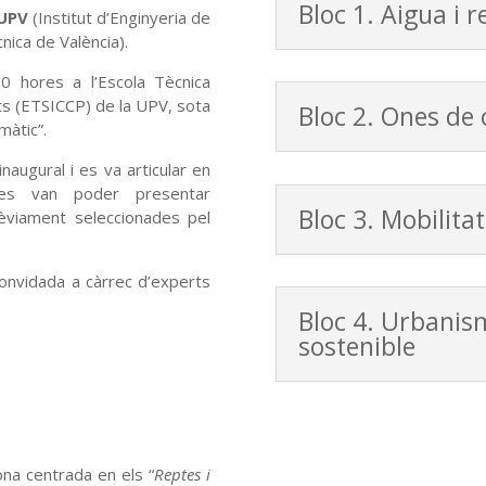
Bloc 1. Aigua i r
UPV
(Institut d’Enginyeria de
cnica de València).
0 hores a l’Escola Tècnica
ts (ETSICCP) de la UPV, sota
Bloc 2. Ones de 
màtic”.
augural i es va articular en
 es van poder presentar
Bloc 3. Mobilita
èviament seleccionades pel
onvidada a càrrec d’experts
Bloc 4. Urbanis
sostenible
na centrada en els “
Reptes i