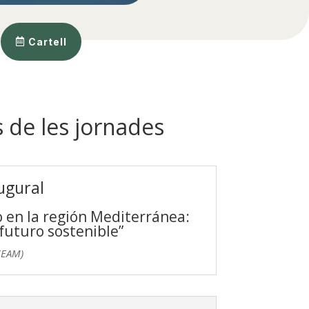
Cartell
 de les jornades
ugural
 en la región Mediterránea:
futuro sostenible”
CEAM)