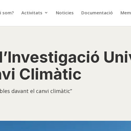
i som?
Activitats
Noticies
Documentació
Memò
’Investigació Uni
vi Climàtic
bles davant el canvi climàtic”