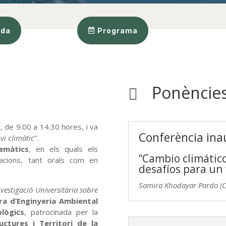
ada
Programa
Ponències

 de 9.00 a 14.30 hores, i va
Conferència ina
vi climàtic
”.
emàtics
, en els quals els
“Cambio climático
acions, tant orals com en
desafíos para un 
Samira Khodayar Pardo (
vestigació Universitària sobre
ra d’Enginyeria Ambiental
lògics
, patrocinada per la
uctures i Territori de la